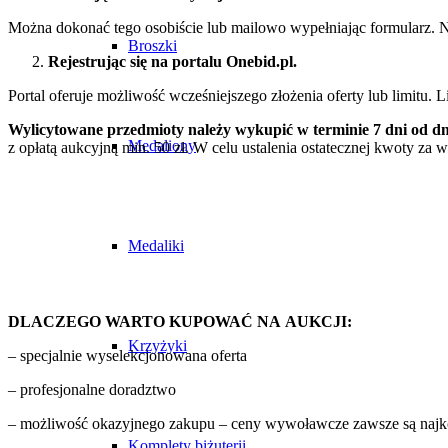
Można dokonać tego osobiście lub mailowo wypełniając formularz. N
Broszki
Rejestrując się na portalu Onebid.pl.
Portal oferuje możliwość wcześniejszego złożenia oferty lub limitu.
Wylicytowane przedmioty należy wykupić w terminie 7 dni od dnia
Medaliony
z opłatą aukcyjną min. 50 zł. W celu ustalenia ostatecznej kwoty za
Medaliki
DLACZEGO WARTO KUPOWAĆ NA AUKCJI:
Krzyżyki
– specjalnie wyselekcjonowana oferta
– profesjonalne doradztwo
– możliwość okazyjnego zakupu – ceny wywoławcze zawsze są najkor
Komplety biżuterii