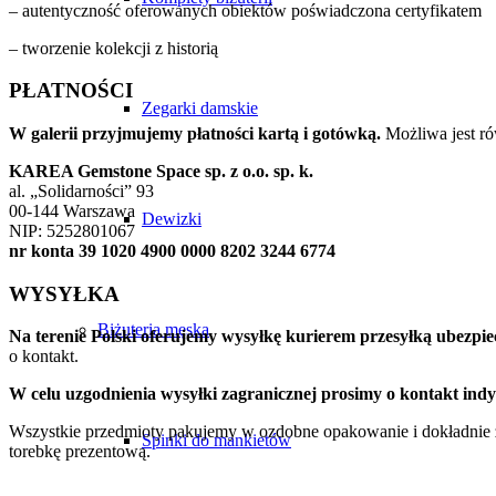
– autentyczność oferowanych obiektów poświadczona certyfikatem
– tworzenie kolekcji z historią
PŁATNOŚCI
Zegarki damskie
W galerii przyjmujemy płatności kartą i gotówką.
Możliwa jest ró
KAREA Gemstone Space sp. z o.o. sp. k.
al. „Solidarności” 93
00-144 Warszawa
Dewizki
NIP: 5252801067
nr konta 39 1020 4900 0000 8202 3244 6774
WYSYŁKA
Biżuteria męska
Na terenie Polski oferujemy wysyłkę kurierem przesyłką ubezpiec
o kontakt.
W celu uzgodnienia wysyłki zagranicznej prosimy o kontakt ind
Wszystkie przedmioty pakujemy w ozdobne opakowanie i dokładnie 
Spinki do mankietów
torebkę prezentową.