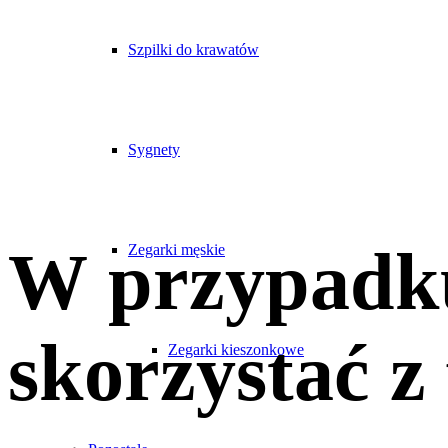
Szpilki do krawatów
Sygnety
W przypadku
Zegarki męskie
skorzystać z
Zegarki kieszonkowe