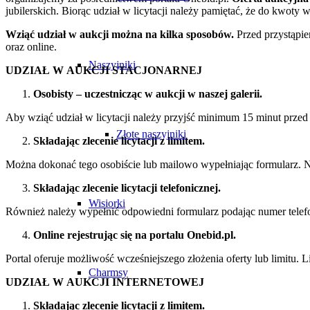
jubilerskich. Biorąc udział w licytacji należy pamiętać, że do kwot
Wziąć udział w aukcji można na kilka sposobów.
Przed przystąpien
oraz online.
Naszyjniki
UDZIAŁ W AUKCJI STACJONARNEJ
Osobisty ­– uczestnicząc w aukcji w naszej galerii.
Aby wziąć udział w licytacji należy przyjść minimum 15 minut przed 
Złote naszyjniki
Składając zlecenie licytacji z limitem.
Można dokonać tego osobiście lub mailowo wypełniając formularz. N
Składając zlecenie licytacji telefonicznej.
Wisiorki
Również należy wypełnić odpowiedni formularz podając numer telefon
Online rejestrując się na portalu Onebid.pl.
Portal oferuje możliwość wcześniejszego złożenia oferty lub limitu.
Charmsy
UDZIAŁ W AUKCJI INTERNETOWEJ
Składając zlecenie licytacji z limitem.