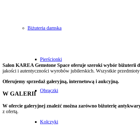
JAK KUPIĆ
Biżuteria damska
Pierścionki
Salon KAREA Gemstone Space oferuje szeroki wybór biżuterii da
jakości i autentyczności wyrobów jubilerskich. Wszystkie przedmioty
Oferujemy sprzedaż galeryjną, internetową i aukcyjną.
Obrączki
W GALERII
W ofercie galeryjnej znaleźć można zarówno biżuterię antykwaryc
z ofertą.
Kolczyki