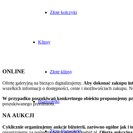
Złote kolczyki
Klipsy
ONLINE
Złote klipsy
Ofertę galeryjną na bieżąco digitalizujemy.
Aby dokonać zakupu inte
wszelkich informacji o dostępności, cenie i możliwościach zakupu. 
W przypadku poszukiwań konkretnego obiektu proponujemy przyg
Bransoletki
poszukiwanego przedmiotu.
NA AUKCJI
Cyklicznie organizujemy aukcje biżuterii, zarówno ogólne jak i 
Złote bransoletki
organizujemy za pośrednictwem portalu Onebid.pl.
Oferta aukcyjna 