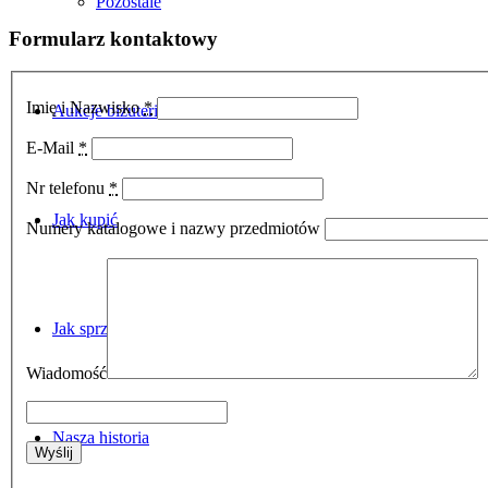
Pozostale
Formularz kontaktowy
Imię i Nazwisko
*
Aukcje biżuterii
E-Mail
*
Nr telefonu
*
Jak kupić
Numery katalogowe i nazwy przedmiotów
Jak sprzedać
Wiadomość
Nasza historia