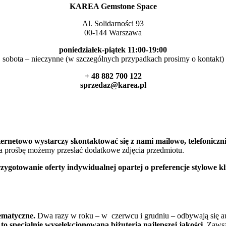
KAREA Gemstone Space
Al. Solidarności 93
00-144 Warszawa
poniedziałek-piątek 11:00-19:00
sobota – nieczynne (w szczególnych przypadkach prosimy o kontakt)
+ 48 882 700 122
sprzedaz@karea.pl
rnetowo wystarczy skontaktować się z nami mailowo, telefoniczni
Na prośbę możemy przesłać dodatkowe zdjęcia przedmiotu.
otowanie oferty indywidualnej opartej o preferencje stylowe kli
tematyczne.
Dwa razy w roku – w czerwcu i grudniu – odbywają się aukc
to specjalnie wyselekcjonowana biżuteria najlepszej jakości.
Zawsz