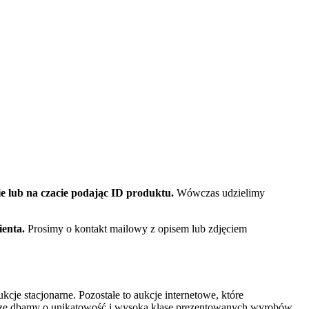
e lub na czacie podając ID produktu.
Wówczas udzielimy
enta.
Prosimy o kontakt mailowy z opisem lub zdjęciem
je stacjonarne. Pozostałe to aukcje internetowe, które
e dbamy o unikatowość i wysoką klasę prezentowanych wyrobów