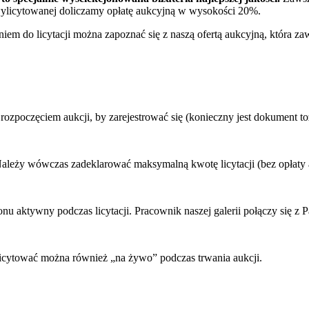
y wylicytowanej doliczamy opłatę aukcyjną w wysokości 20%.
iem do licytacji można zapoznać się z naszą ofertą aukcyjną, która zaws
rozpoczęciem aukcji, by zarejestrować się (konieczny jest dokument t
ależy wówczas zadeklarować maksymalną kwotę licytacji (bez opłaty a
u aktywny podczas licytacji. Pracownik naszej galerii połączy się z P
 Licytować można również „na żywo” podczas trwania aukcji.