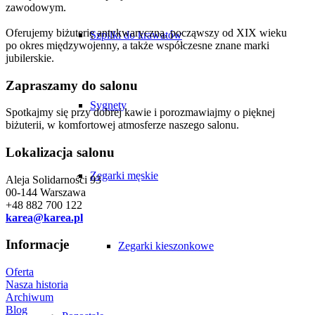
zawodowym.
Oferujemy biżuterię antykwaryczną, począwszy od XIX wieku
Szpilki do krawatów
po okres międzywojenny, a także współczesne znane marki
jubilerskie.
Zapraszamy do salonu
Sygnety
Spotkajmy się przy dobrej kawie i porozmawiajmy o pięknej
biżuterii, w komfortowej atmosferze naszego salonu.
Lokalizacja salonu
Zegarki męskie
Aleja Solidarności 93
00-144 Warszawa
+48 882 700 122
karea@karea.pl
Informacje
Zegarki kieszonkowe
Oferta
Nasza historia
Archiwum
Blog