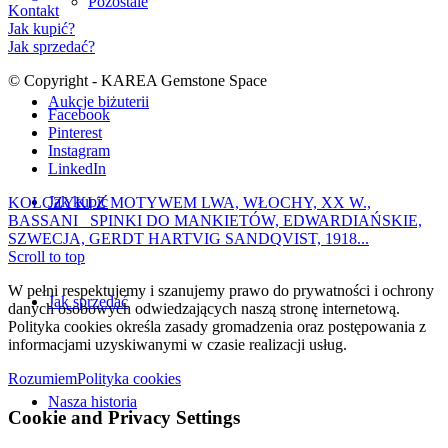
Pozostale
Kontakt
Jak kupić?
Jak sprzedać?
© Copyright - KAREA Gemstone Space
Aukcje biżuterii
Facebook
Pinterest
Instagram
LinkedIn
Jak kupić
KOLCZYKI Z MOTYWEM LWA, WŁOCHY, XX W.,
BASSANI
SPINKI DO MANKIETÓW, EDWARDIAŃSKIE,
SZWECJA, GERDT HARTVIG SANDQVIST, 1918...
Scroll to top
W pełni respektujemy i szanujemy prawo do prywatności i ochrony
Jak sprzedać
danych osobowych odwiedzających naszą stronę internetową.
Polityka cookies określa zasady gromadzenia oraz postępowania z
informacjami uzyskiwanymi w czasie realizacji usług.
Rozumiem
Polityka cookies
Nasza historia
Cookie and Privacy Settings