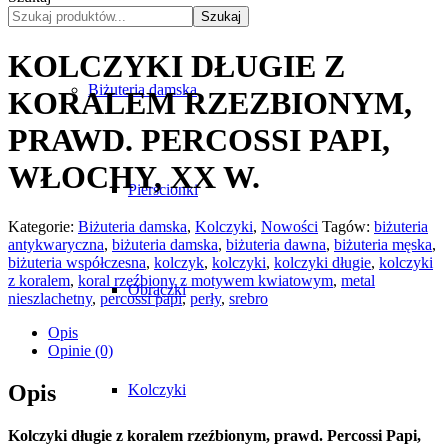
Szukaj
KOLCZYKI DŁUGIE Z
Biżuteria damska
KORALEM RZEZBIONYM,
PRAWD. PERCOSSI PAPI,
WŁOCHY, XX W.
Pierścionki
Kategorie:
Biżuteria damska
,
Kolczyki
,
Nowości
Tagów:
biżuteria
antykwaryczna
,
biżuteria damska
,
biżuteria dawna
,
biżuteria męska
,
biżuteria współczesna
,
kolczyk
,
kolczyki
,
kolczyki długie
,
kolczyki
z koralem
,
koral rzeźbiony z motywem kwiatowym
,
metal
Obrączki
nieszlachetny
,
percossi papi
,
perły
,
srebro
Opis
Opinie (0)
Opis
Kolczyki
Kolczyki długie z koralem rzeźbionym, prawd. Percossi Papi,