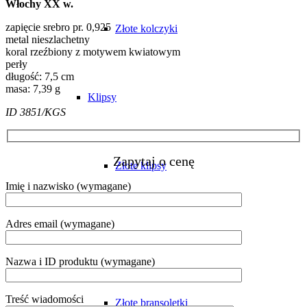
Włochy XX w.
zapięcie srebro pr. 0,925
Złote kolczyki
metal nieszlachetny
koral rzeźbiony z motywem kwiatowym
perły
długość: 7,5 cm
masa: 7,39 g
Klipsy
ID 3851/KGS
Zapytaj o cenę
Złote klipsy
Imię i nazwisko (wymagane)
Adres email (wymagane)
Bransoletki
Nazwa i ID produktu (wymagane)
Treść wiadomości
Złote bransoletki