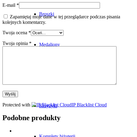
E-mail
*
Broszki
Zapamiętaj moje dane w tej przeglądarce podczas pisania
kolejnych komentarzy.
Twoja ocena
*
Twoja opinia
*
Medaliony
Medaliki
Protected with
IP Blacklist Cloud
Krzyżyki
Podobne produkty
Komplety biżuterii