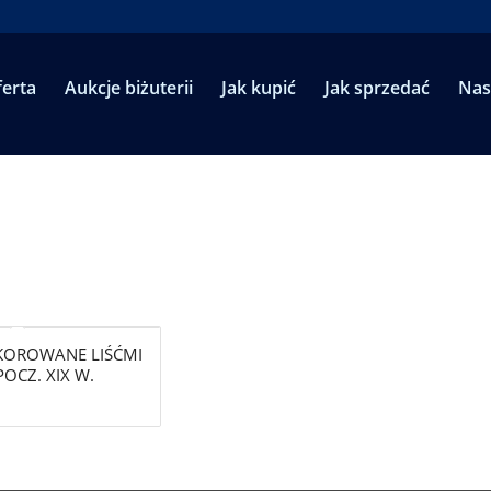
erta
Aukcje biżuterii
Jak kupić
Jak sprzedać
Nas
KOROWANE LIŚĆMI
OCZ. XIX W.