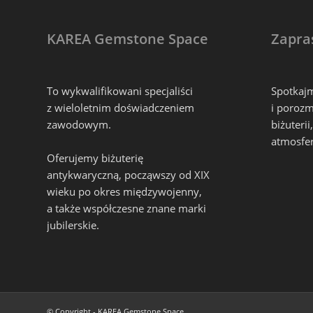
KAREA Gemstone Space
Zapra
To wykwalifikowani specjaliści
Spotkajm
z wieloletnim doświadczeniem
i porozm
zawodowym.
biżuteri
atmosfer
Oferujemy biżuterię
antykwaryczną, począwszy od XIX
wieku po okres międzywojenny,
a także współczesne znane marki
jubilerskie.
© Copyright - KAREA Gemstone Space