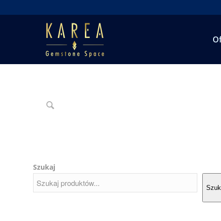
Of
Szukaj
Szuk