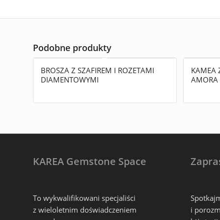
Podobne produkty
BROSZA Z SZAFIREM I ROZETAMI
KAMEA 
DIAMENTOWYMI
AMORA 
KAREA Gemstone Space
Zapra
To wykwalifikowani specjaliści
Spotkajm
z wieloletnim doświadczeniem
i porozm