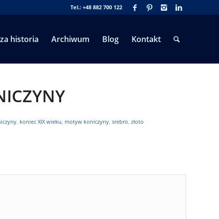
Tel.: +48 882 700 122
za historia
Archiwum
Blog
Kontakt
NICZYNY
iczyny
,
koniec XIX wieku
,
motyw koniczyny
,
srebro
,
złoto