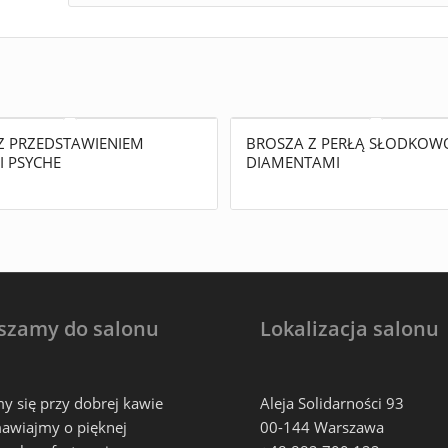
Z PRZEDSTAWIENIEM
BROSZA Z PERŁĄ SŁODKOW
I PSYCHE
DIAMENTAMI
szamy do salonu
Lokalizacja salonu
y się przy dobrej kawie
Aleja Solidarności 93
awiajmy o pięknej
00-144 Warszawa