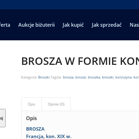
erta
Aukcje biżuterii
Jak kupić
Jak sprzedać
Nas
BROSZA W FORMIE KO
Kategoria:
Broszki
Tagów:
brosza
,
brosze
,
broszka
,
broszki
,
koniczyna
,
kon
Opis
Opinie (0)
Opis
aj
BROSZA
Francja, kon. XIX w.